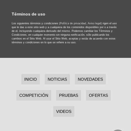
Términos de uso
Los siguientes términos y condiciones
(Política de privacidad,
Aviso legal)
rigen el uso
que le das a este sitio web y a cualquiera de los contenidos disponibles por o a través
de el, incluyendo cualquiera derivado del mismo. Podemos cambiar los Términos y
Condiciones, en cualquier momento sin ninguna notificación, sólo publicando los
cambios en el Sitio Web. Al usar el Sitio Web, aceptas y estás de acuerdo con estos
términos y condiciones en lo que se refiere a su uso.
INICIO
NOTICIAS
NOVEDADES
COMPETICIÓN
PRUEBAS
OFERTAS
VIDEOS