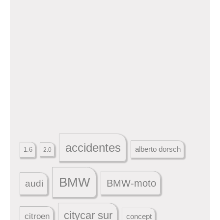
accidentes
alberto dorsch
1.6
2.0
BMW
BMW-moto
audi
citycar sur
citroen
concept