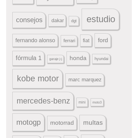
estudio
consejos
dakar
dgt
ford
fernando alonso
ferrari
fiat
fórmula 1
honda
hyundai
garaje j-j
kobe motor
marc marquez
mercedes-benz
mini
moto3
motogp
multas
motorrad