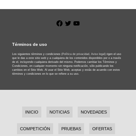
Facebook
Twitter
YouTube
Términos de uso
Los siguientes términos y condiciones
(Política de privacidad,
Aviso legal)
rigen el uso
que le das a este sitio web y a cualquiera de los contenidos disponibles por o a través
de el, incluyendo cualquiera derivado del mismo. Podemos cambiar los Términos y
Condiciones, en cualquier momento sin ninguna notificación, sólo publicando los
cambios en el Sitio Web. Al usar el Sitio Web, aceptas y estás de acuerdo con estos
términos y condiciones en lo que se refiere a su uso.
INICIO
NOTICIAS
NOVEDADES
COMPETICIÓN
PRUEBAS
OFERTAS