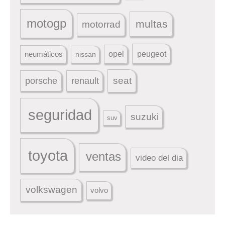
motogp
multas
motorrad
peugeot
neumáticos
opel
nissan
seat
porsche
renault
seguridad
suzuki
suv
toyota
ventas
video del dia
volkswagen
volvo