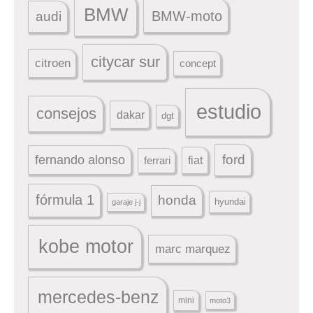
BMW
BMW-moto
audi
citycar sur
citroen
concept
estudio
consejos
dakar
dgt
ford
fernando alonso
ferrari
fiat
fórmula 1
honda
hyundai
garaje j-j
kobe motor
marc marquez
mercedes-benz
mini
moto3