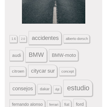
accidentes
alberto dorsch
1.6
2.0
BMW
BMW-moto
audi
citycar sur
citroen
concept
estudio
consejos
dakar
dgt
ford
fernando alonso
ferrari
fiat