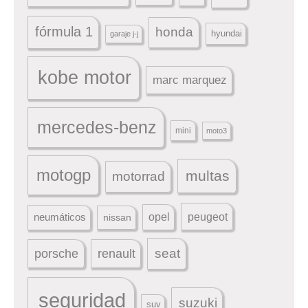
fórmula 1
honda
hyundai
garaje j-j
kobe motor
marc marquez
mercedes-benz
mini
moto3
motogp
multas
motorrad
peugeot
neumáticos
opel
nissan
seat
porsche
renault
seguridad
suzuki
suv