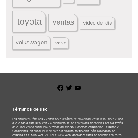
toyota
ventas
video del dia
volkswagen
volvo
Facebook
Twitter
YouTube
Términos de uso
Los siguientes términos y condiciones
(Política de privacidad,
Aviso legal)
rigen el uso
que le das a este sitio web y a cualquiera de los contenidos disponibles por o a través
de el, incluyendo cualquiera derivado del mismo. Podemos cambiar los Términos y
Condiciones, en cualquier momento sin ninguna notificación, sólo publicando los
cambios en el Sitio Web. Al usar el Sitio Web, aceptas y estás de acuerdo con estos