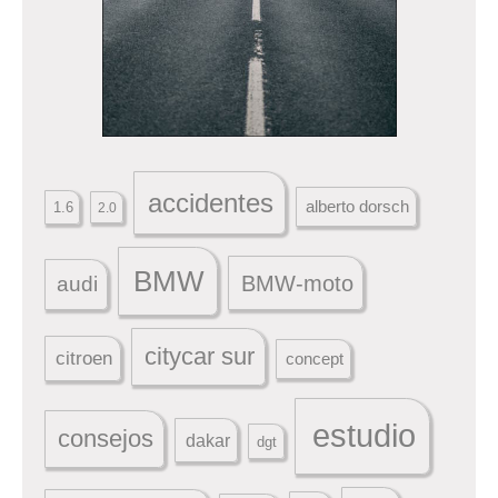
accidentes
alberto dorsch
1.6
2.0
BMW
BMW-moto
audi
citycar sur
citroen
concept
estudio
consejos
dakar
dgt