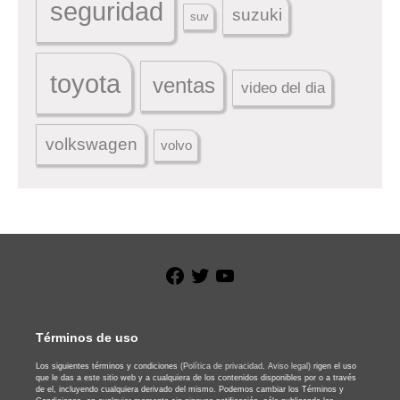
seguridad
suzuki
suv
toyota
ventas
video del dia
volkswagen
volvo
Facebook
Twitter
YouTube
Términos de uso
Los siguientes términos y condiciones
(Política de privacidad,
Aviso legal)
rigen el uso
que le das a este sitio web y a cualquiera de los contenidos disponibles por o a través
de el, incluyendo cualquiera derivado del mismo. Podemos cambiar los Términos y