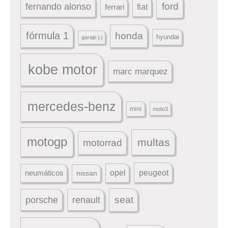
ford
fernando alonso
ferrari
fiat
fórmula 1
honda
hyundai
garaje j-j
kobe motor
marc marquez
mercedes-benz
mini
moto3
motogp
multas
motorrad
peugeot
neumáticos
opel
nissan
seat
porsche
renault