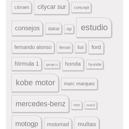
citycar sur
citroen
concept
estudio
consejos
dakar
dgt
ford
fernando alonso
ferrari
fiat
fórmula 1
honda
hyundai
garaje j-j
kobe motor
marc marquez
mercedes-benz
mini
moto3
motogp
multas
motorrad