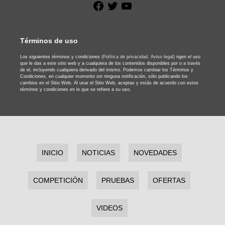
Facebook
Twitter
YouTube
Términos de uso
Los siguientes términos y condiciones
(Política de privacidad,
Aviso legal)
rigen el uso
que le das a este sitio web y a cualquiera de los contenidos disponibles por o a través
de el, incluyendo cualquiera derivado del mismo. Podemos cambiar los Términos y
Condiciones, en cualquier momento sin ninguna notificación, sólo publicando los
cambios en el Sitio Web. Al usar el Sitio Web, aceptas y estás de acuerdo con estos
términos y condiciones en lo que se refiere a su uso.
INICIO
NOTICIAS
NOVEDADES
COMPETICIÓN
PRUEBAS
OFERTAS
VIDEOS