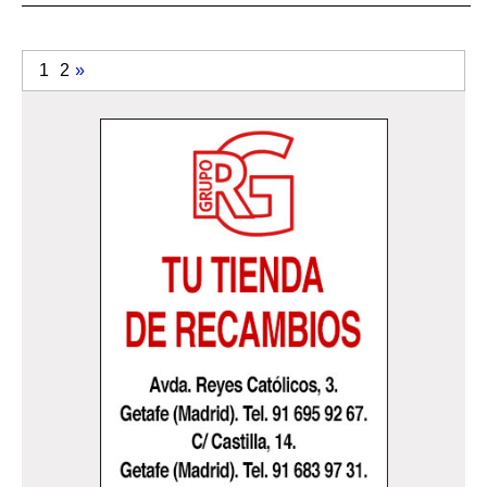
1
2
»