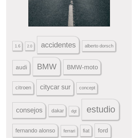
accidentes
alberto dorsch
1.6
2.0
BMW
BMW-moto
audi
citycar sur
citroen
concept
estudio
consejos
dakar
dgt
ford
fernando alonso
ferrari
fiat