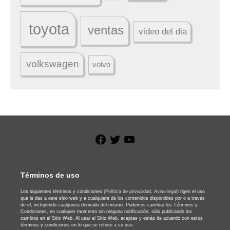
toyota
ventas
video del dia
volkswagen
volvo
Facebook
Twitter
YouTube
Términos de uso
Los siguientes términos y condiciones
(Política de privacidad,
Aviso legal)
rigen el uso
que le das a este sitio web y a cualquiera de los contenidos disponibles por o a través
de el, incluyendo cualquiera derivado del mismo. Podemos cambiar los Términos y
Condiciones, en cualquier momento sin ninguna notificación, sólo publicando los
cambios en el Sitio Web. Al usar el Sitio Web, aceptas y estás de acuerdo con estos
términos y condiciones en lo que se refiere a su uso.