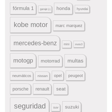
fórmula 1
honda
hyundai
garaje j-j
kobe motor
marc marquez
mercedes-benz
mini
moto3
motogp
multas
motorrad
peugeot
neumáticos
opel
nissan
seat
porsche
renault
seguridad
suzuki
suv