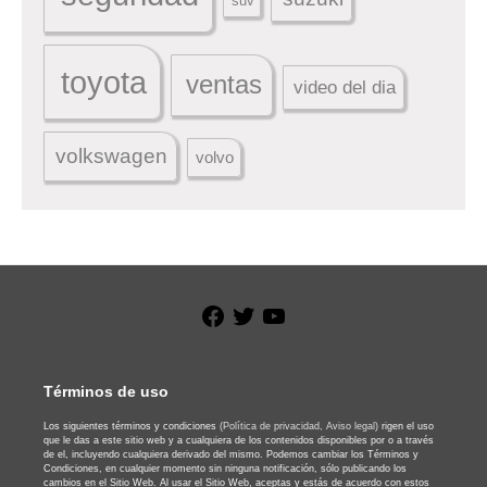
suv
toyota
ventas
video del dia
volkswagen
volvo
Facebook
Twitter
YouTube
Términos de uso
Los siguientes términos y condiciones
(Política de privacidad,
Aviso legal)
rigen el uso
que le das a este sitio web y a cualquiera de los contenidos disponibles por o a través
de el, incluyendo cualquiera derivado del mismo. Podemos cambiar los Términos y
Condiciones, en cualquier momento sin ninguna notificación, sólo publicando los
cambios en el Sitio Web. Al usar el Sitio Web, aceptas y estás de acuerdo con estos