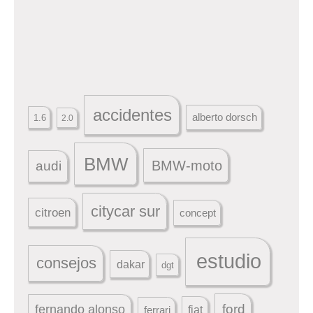
accidentes
alberto dorsch
1.6
2.0
BMW
BMW-moto
audi
citycar sur
citroen
concept
estudio
consejos
dakar
dgt
ford
fernando alonso
ferrari
fiat