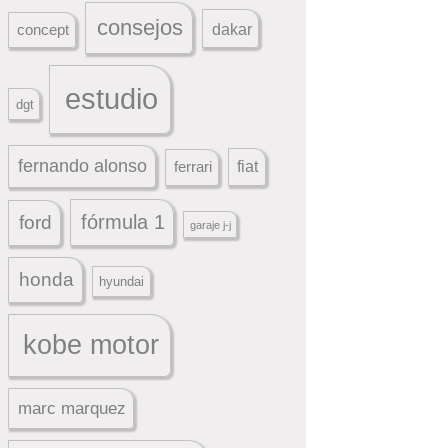
consejos
dakar
concept
estudio
dgt
fernando alonso
ferrari
fiat
fórmula 1
ford
garaje j-j
honda
hyundai
kobe motor
marc marquez