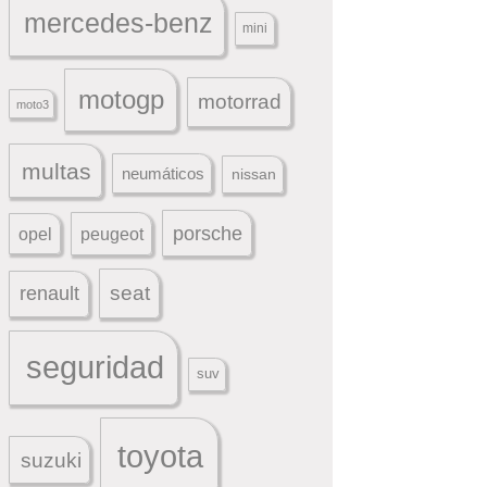
mercedes-benz
mini
motogp
motorrad
moto3
multas
neumáticos
nissan
porsche
peugeot
opel
seat
renault
seguridad
suv
toyota
suzuki