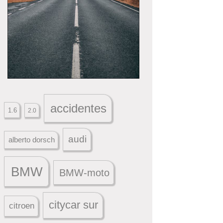
accidentes
1.6
2.0
audi
alberto dorsch
BMW
BMW-moto
citycar sur
citroen