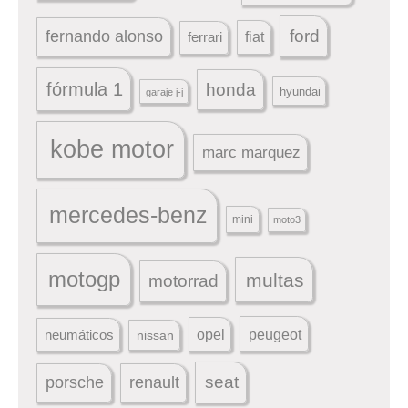
ford
fernando alonso
ferrari
fiat
fórmula 1
honda
hyundai
garaje j-j
kobe motor
marc marquez
mercedes-benz
mini
moto3
motogp
multas
motorrad
peugeot
neumáticos
opel
nissan
seat
porsche
renault