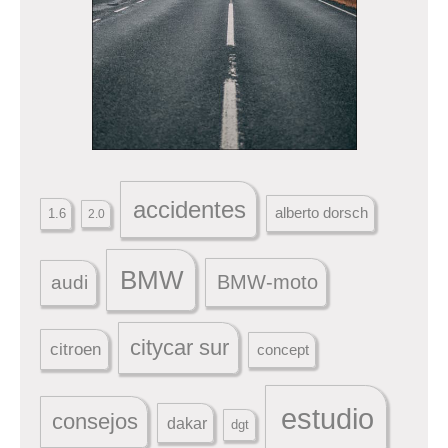
accidentes
alberto dorsch
1.6
2.0
BMW
BMW-moto
audi
citycar sur
citroen
concept
estudio
consejos
dakar
dgt