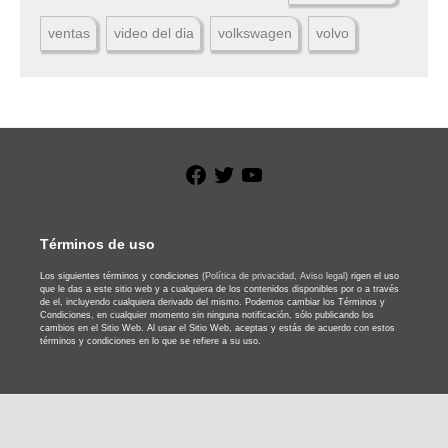
ventas
video del dia
volkswagen
volvo
Facebook
Twitter
YouTube
Términos de uso
Los siguientes términos y condiciones
(Política de privacidad,
Aviso legal)
rigen el uso
que le das a este sitio web y a cualquiera de los contenidos disponibles por o a través
de el, incluyendo cualquiera derivado del mismo. Podemos cambiar los Términos y
Condiciones, en cualquier momento sin ninguna notificación, sólo publicando los
cambios en el Sitio Web. Al usar el Sitio Web, aceptas y estás de acuerdo con estos
términos y condiciones en lo que se refiere a su uso.