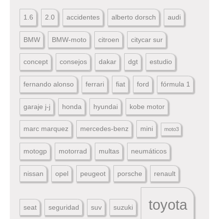
1.6
2.0
accidentes
alberto dorsch
audi
BMW
BMW-moto
citroen
citycar sur
concept
consejos
dakar
dgt
estudio
fernando alonso
ferrari
fiat
ford
fórmula 1
garaje j-j
honda
hyundai
kobe motor
marc marquez
mercedes-benz
mini
moto3
motogp
motorrad
multas
neumáticos
nissan
opel
peugeot
porsche
renault
toyota
seat
seguridad
suv
suzuki