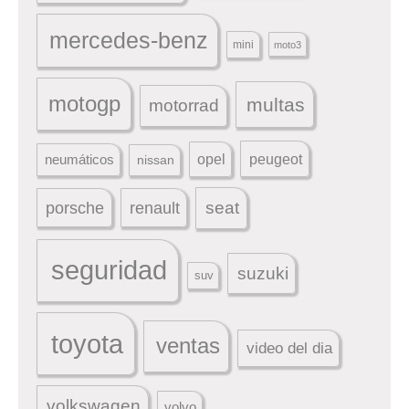
mercedes-benz
mini
moto3
motogp
multas
motorrad
peugeot
neumáticos
opel
nissan
seat
porsche
renault
seguridad
suzuki
suv
toyota
ventas
video del dia
volkswagen
volvo