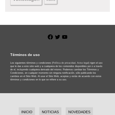
Facebook
Twitter
YouTube
Términos de uso
Los siguientes términos y condiciones
(Política de privacidad,
Aviso legal)
rigen el uso
que le das a este sitio web y a cualquiera de los contenidos disponibles por o a través
de el, incluyendo cualquiera derivado del mismo. Podemos cambiar los Términos y
Condiciones, en cualquier momento sin ninguna notificación, sólo publicando los
cambios en el Sitio Web. Al usar el Sitio Web, aceptas y estás de acuerdo con estos
términos y condiciones en lo que se refiere a su uso.
INICIO
NOTICIAS
NOVEDADES