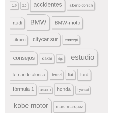
accidentes
alberto dorsch
1.6
2.0
BMW
BMW-moto
audi
citycar sur
citroen
concept
estudio
consejos
dakar
dgt
ford
fernando alonso
ferrari
fiat
fórmula 1
honda
hyundai
garaje j-j
kobe motor
marc marquez