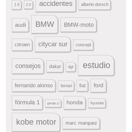
accidentes
alberto dorsch
1.6
2.0
BMW
BMW-moto
audi
citycar sur
citroen
concept
estudio
consejos
dakar
dgt
ford
fernando alonso
ferrari
fiat
fórmula 1
honda
hyundai
garaje j-j
kobe motor
marc marquez