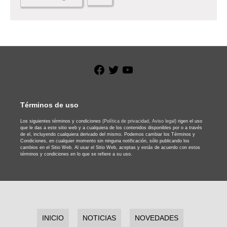
Facebook
Twitter
YouTube
Términos de uso
Los siguientes términos y condiciones
(Política de privacidad,
Aviso legal)
rigen el uso
que le das a este sitio web y a cualquiera de los contenidos disponibles por o a través
de el, incluyendo cualquiera derivado del mismo. Podemos cambiar los Términos y
Condiciones, en cualquier momento sin ninguna notificación, sólo publicando los
cambios en el Sitio Web. Al usar el Sitio Web, aceptas y estás de acuerdo con estos
términos y condiciones en lo que se refiere a su uso.
INICIO
NOTICIAS
NOVEDADES