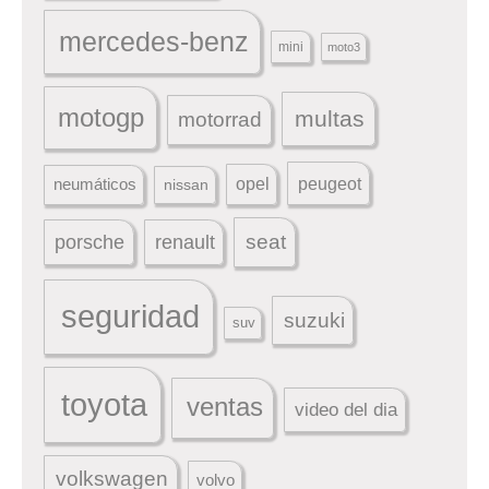
mercedes-benz
mini
moto3
motogp
multas
motorrad
peugeot
neumáticos
opel
nissan
seat
porsche
renault
seguridad
suzuki
suv
toyota
ventas
video del dia
volkswagen
volvo