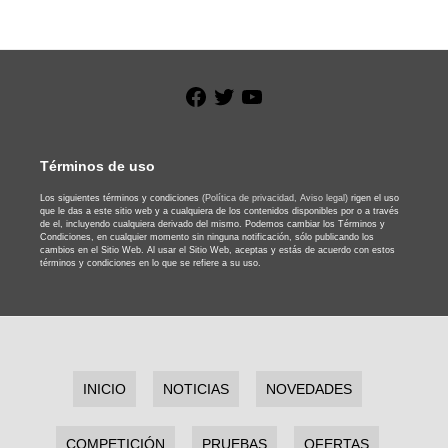
Facebook
Twitter
YouTube
Términos de uso
Los siguientes términos y condiciones
(Política de privacidad,
Aviso legal)
rigen el uso
que le das a este sitio web y a cualquiera de los contenidos disponibles por o a través
de el, incluyendo cualquiera derivado del mismo. Podemos cambiar los Términos y
Condiciones, en cualquier momento sin ninguna notificación, sólo publicando los
cambios en el Sitio Web. Al usar el Sitio Web, aceptas y estás de acuerdo con estos
términos y condiciones en lo que se refiere a su uso.
INICIO
NOTICIAS
NOVEDADES
COMPETICIÓN
PRUEBAS
OFERTAS