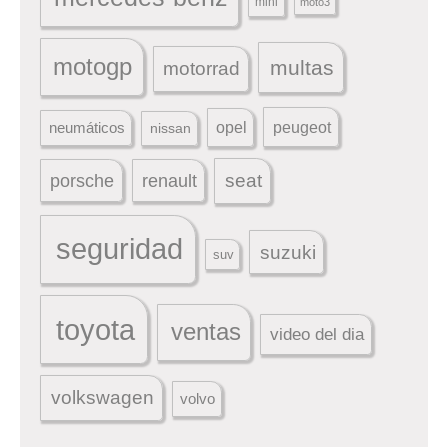
mini
moto3
motogp
multas
motorrad
peugeot
neumáticos
opel
nissan
seat
porsche
renault
seguridad
suzuki
suv
toyota
ventas
video del dia
volkswagen
volvo