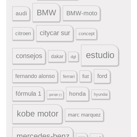
BMW
BMW-moto
audi
citycar sur
citroen
concept
estudio
consejos
dakar
dgt
ford
fernando alonso
ferrari
fiat
fórmula 1
honda
hyundai
garaje j-j
kobe motor
marc marquez
mercedes-benz