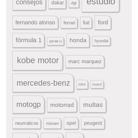
estudio
consejos
dakar
dgt
ford
fernando alonso
ferrari
fiat
fórmula 1
honda
hyundai
garaje j-j
kobe motor
marc marquez
mercedes-benz
mini
moto3
motogp
multas
motorrad
peugeot
neumáticos
opel
nissan