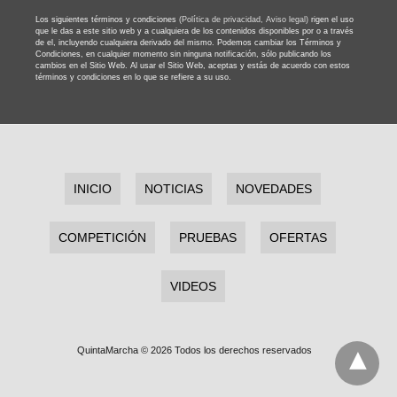
Los siguientes términos y condiciones
(Política de privacidad,
Aviso legal)
rigen el uso
que le das a este sitio web y a cualquiera de los contenidos disponibles por o a través
de el, incluyendo cualquiera derivado del mismo. Podemos cambiar los Términos y
Condiciones, en cualquier momento sin ninguna notificación, sólo publicando los
cambios en el Sitio Web. Al usar el Sitio Web, aceptas y estás de acuerdo con estos
términos y condiciones en lo que se refiere a su uso.
INICIO
NOTICIAS
NOVEDADES
COMPETICIÓN
PRUEBAS
OFERTAS
VIDEOS
QuintaMarcha © 2026 Todos los derechos reservados