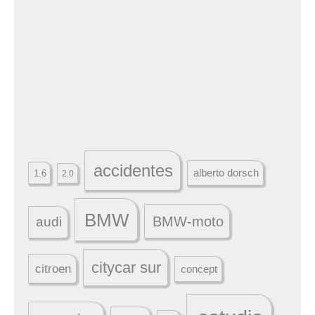
accidentes
alberto dorsch
1.6
2.0
BMW
BMW-moto
audi
citycar sur
citroen
concept