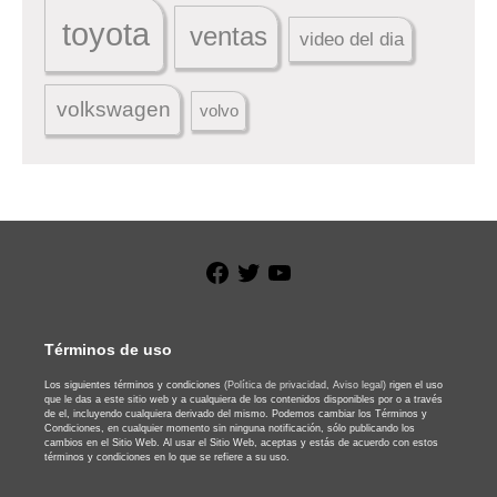
toyota
ventas
video del dia
volkswagen
volvo
Facebook
Twitter
YouTube
Términos de uso
Los siguientes términos y condiciones
(Política de privacidad,
Aviso legal)
rigen el uso
que le das a este sitio web y a cualquiera de los contenidos disponibles por o a través
de el, incluyendo cualquiera derivado del mismo. Podemos cambiar los Términos y
Condiciones, en cualquier momento sin ninguna notificación, sólo publicando los
cambios en el Sitio Web. Al usar el Sitio Web, aceptas y estás de acuerdo con estos
términos y condiciones en lo que se refiere a su uso.