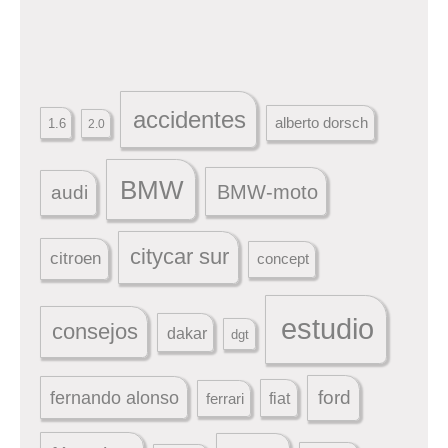
accidentes
alberto dorsch
1.6
2.0
BMW
BMW-moto
audi
citycar sur
citroen
concept
estudio
consejos
dakar
dgt
ford
fernando alonso
ferrari
fiat