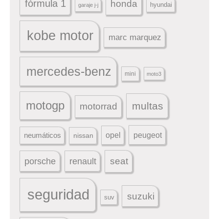
fórmula 1
honda
hyundai
garaje j-j
kobe motor
marc marquez
mercedes-benz
mini
moto3
motogp
multas
motorrad
peugeot
neumáticos
opel
nissan
seat
porsche
renault
seguridad
suzuki
suv