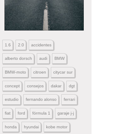
1.6
2.0
accidentes
alberto dorsch
audi
BMW
BMW-moto
citroen
citycar sur
concept
consejos
dakar
dgt
estudio
fernando alonso
ferrari
fiat
ford
fórmula 1
garaje j-j
honda
hyundai
kobe motor