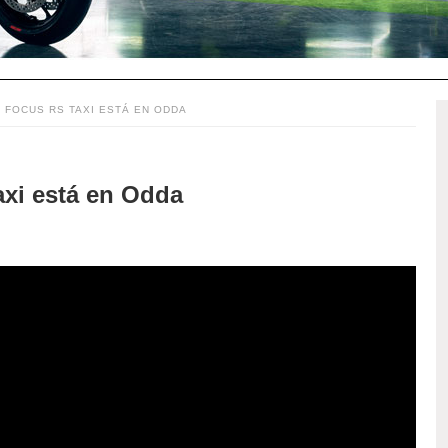
 FOCUS RS TAXI ESTÁ EN ODDA
axi está en Odda