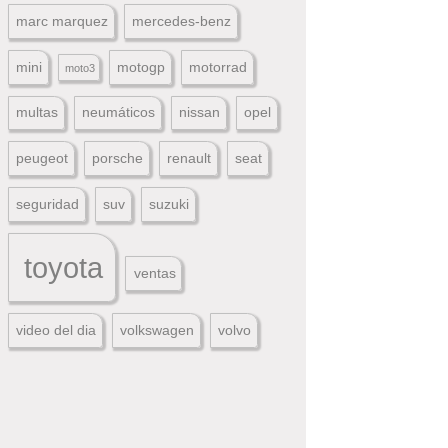
marc marquez
mercedes-benz
mini
motogp
motorrad
moto3
multas
neumáticos
nissan
opel
peugeot
porsche
renault
seat
seguridad
suv
suzuki
toyota
ventas
video del dia
volkswagen
volvo