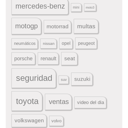
mercedes-benz
mini
moto3
motogp
multas
motorrad
peugeot
neumáticos
opel
nissan
seat
porsche
renault
seguridad
suzuki
suv
toyota
ventas
video del dia
volkswagen
volvo