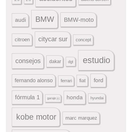
BMW
BMW-moto
audi
citycar sur
citroen
concept
estudio
consejos
dakar
dgt
ford
fernando alonso
ferrari
fiat
fórmula 1
honda
hyundai
garaje j-j
kobe motor
marc marquez