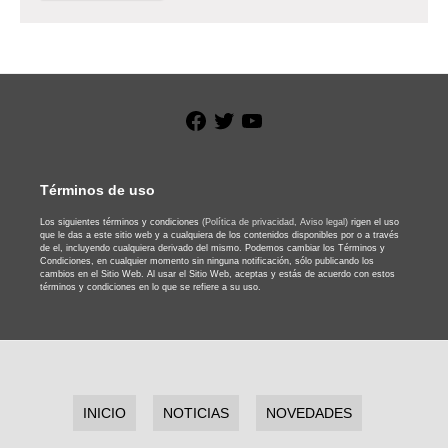
Facebook
Twitter
YouTube
Términos de uso
Los siguientes términos y condiciones
(Política de privacidad,
Aviso legal)
rigen el uso
que le das a este sitio web y a cualquiera de los contenidos disponibles por o a través
de el, incluyendo cualquiera derivado del mismo. Podemos cambiar los Términos y
Condiciones, en cualquier momento sin ninguna notificación, sólo publicando los
cambios en el Sitio Web. Al usar el Sitio Web, aceptas y estás de acuerdo con estos
términos y condiciones en lo que se refiere a su uso.
INICIO
NOTICIAS
NOVEDADES