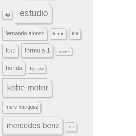
estudio
dgt
fernando alonso
ferrari
fiat
fórmula 1
ford
garaje j-j
honda
hyundai
kobe motor
marc marquez
mercedes-benz
mini