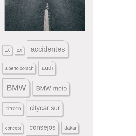
accidentes
1.6
2.0
audi
alberto dorsch
BMW
BMW-moto
citycar sur
citroen
consejos
dakar
concept