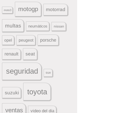
motogp
motorrad
moto3
multas
neumáticos
nissan
porsche
peugeot
opel
seat
renault
seguridad
suv
toyota
suzuki
ventas
video del dia