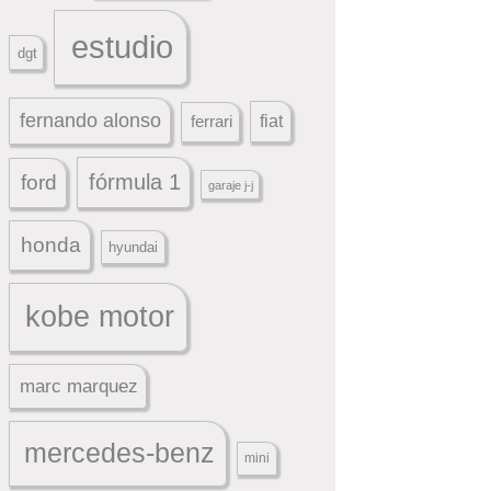
estudio
dgt
fernando alonso
ferrari
fiat
fórmula 1
ford
garaje j-j
honda
hyundai
kobe motor
marc marquez
mercedes-benz
mini