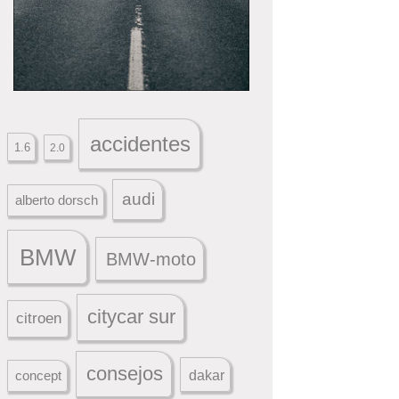
accidentes
1.6
2.0
audi
alberto dorsch
BMW
BMW-moto
citycar sur
citroen
consejos
dakar
concept