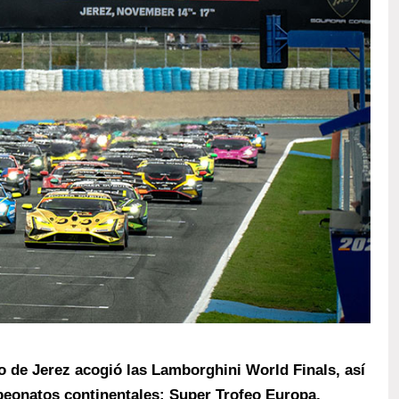
o de Jerez acogió las Lamborghini World Finals, así
mpeonatos continentales: Super Trofeo Europa,