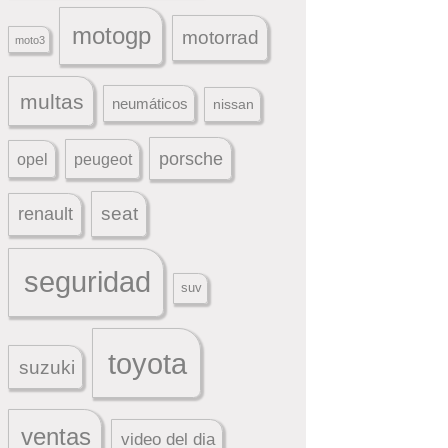
motogp
motorrad
moto3
multas
neumáticos
nissan
porsche
peugeot
opel
seat
renault
seguridad
suv
toyota
suzuki
ventas
video del dia