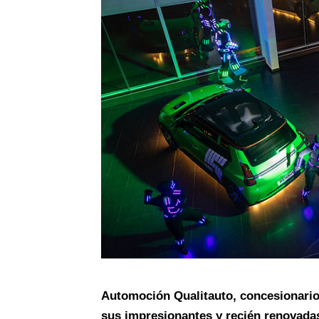
Automoción Qualitauto
, concesionario
sus impresionantes y recién renovadas