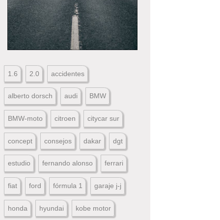
1.6
2.0
accidentes
alberto dorsch
audi
BMW
BMW-moto
citroen
citycar sur
concept
consejos
dakar
dgt
estudio
fernando alonso
ferrari
fiat
ford
fórmula 1
garaje j-j
honda
hyundai
kobe motor