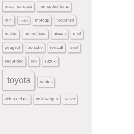
marc marquez
mercedes-benz
mini
motogp
motorrad
moto3
multas
neumáticos
nissan
opel
peugeot
porsche
renault
seat
seguridad
suv
suzuki
toyota
ventas
video del dia
volkswagen
volvo