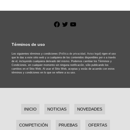
Facebook
Twitter
YouTube
Términos de uso
Los siguientes términos y condiciones
(Política de privacidad,
Aviso legal)
rigen el uso
que le das a este sitio web y a cualquiera de los contenidos disponibles por o a través
de el, incluyendo cualquiera derivado del mismo. Podemos cambiar los Términos y
Condiciones, en cualquier momento sin ninguna notificación, sólo publicando los
cambios en el Sitio Web. Al usar el Sitio Web, aceptas y estás de acuerdo con estos
términos y condiciones en lo que se refiere a su uso.
INICIO
NOTICIAS
NOVEDADES
COMPETICIÓN
PRUEBAS
OFERTAS