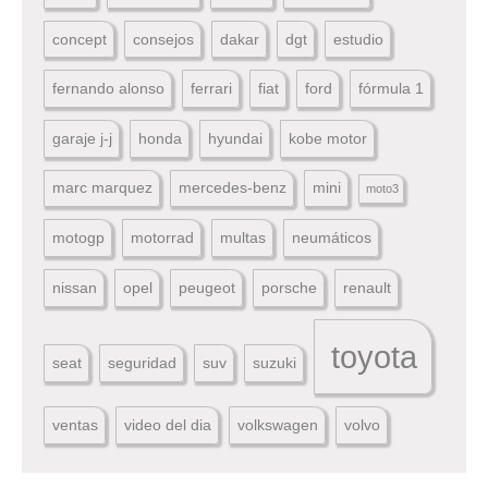
concept
consejos
dakar
dgt
estudio
fernando alonso
ferrari
fiat
ford
fórmula 1
garaje j-j
honda
hyundai
kobe motor
marc marquez
mercedes-benz
mini
moto3
motogp
motorrad
multas
neumáticos
nissan
opel
peugeot
porsche
renault
toyota
seat
seguridad
suv
suzuki
ventas
video del dia
volkswagen
volvo