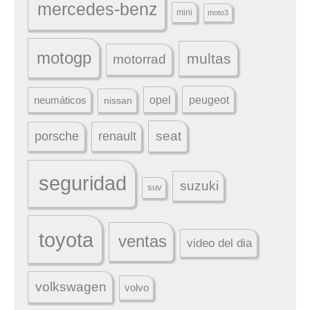
mercedes-benz
mini
moto3
motogp
multas
motorrad
peugeot
neumáticos
opel
nissan
seat
porsche
renault
seguridad
suzuki
suv
toyota
ventas
video del dia
volkswagen
volvo