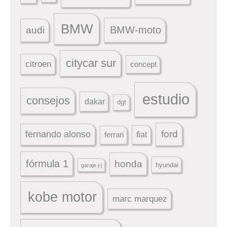
BMW
BMW-moto
audi
citycar sur
citroen
concept
estudio
consejos
dakar
dgt
ford
fernando alonso
ferrari
fiat
fórmula 1
honda
hyundai
garaje j-j
kobe motor
marc marquez