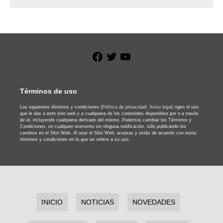
Facebook
Twitter
YouTube
Términos de uso
Los siguientes términos y condiciones
(Política de privacidad,
Aviso legal)
rigen el uso
que le das a este sitio web y a cualquiera de los contenidos disponibles por o a través
de el, incluyendo cualquiera derivado del mismo. Podemos cambiar los Términos y
Condiciones, en cualquier momento sin ninguna notificación, sólo publicando los
cambios en el Sitio Web. Al usar el Sitio Web, aceptas y estás de acuerdo con estos
términos y condiciones en lo que se refiere a su uso.
INICIO
NOTICIAS
NOVEDADES