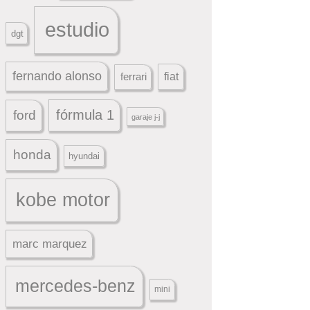
estudio
dgt
fernando alonso
ferrari
fiat
fórmula 1
ford
garaje j-j
honda
hyundai
kobe motor
marc marquez
mercedes-benz
mini