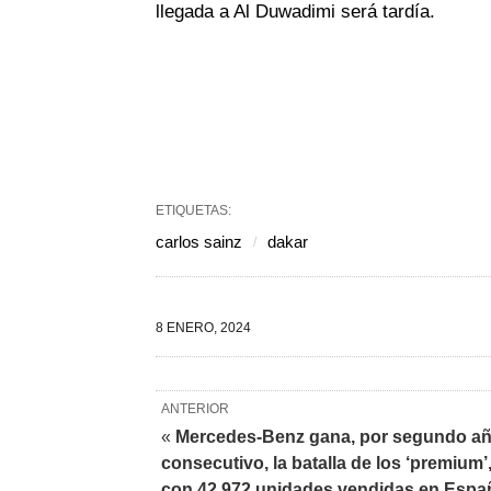
llegada a Al Duwadimi será tardía.
ETIQUETAS:
carlos sainz
dakar
8 ENERO, 2024
ANTERIOR
«
Mercedes-Benz gana, por segundo a
consecutivo, la batalla de los ‘premium’
con 42.972 unidades vendidas en Espa