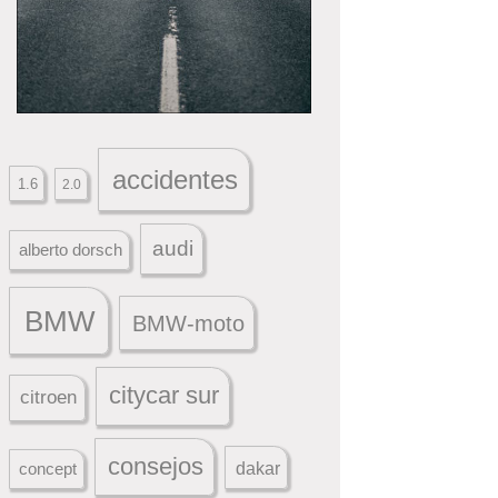
accidentes
1.6
2.0
audi
alberto dorsch
BMW
BMW-moto
citycar sur
citroen
consejos
dakar
concept