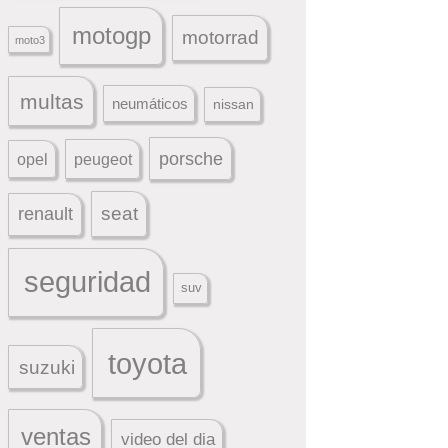
motogp
motorrad
moto3
multas
neumáticos
nissan
porsche
peugeot
opel
seat
renault
seguridad
suv
toyota
suzuki
ventas
video del dia