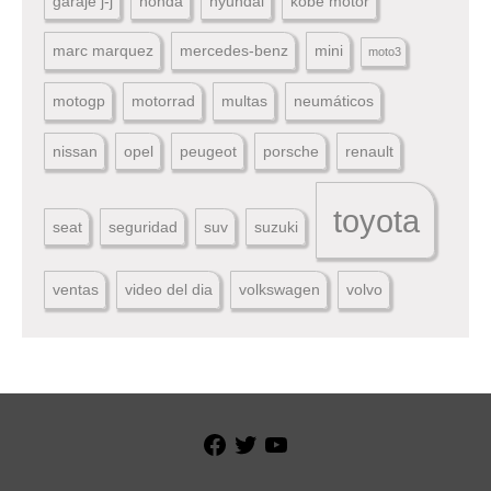
garaje j-j
honda
hyundai
kobe motor
marc marquez
mercedes-benz
mini
moto3
motogp
motorrad
multas
neumáticos
nissan
opel
peugeot
porsche
renault
toyota
seat
seguridad
suv
suzuki
ventas
video del dia
volkswagen
volvo
Facebook
Twitter
YouTube