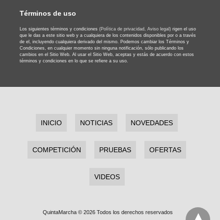
Términos de uso
Los siguientes términos y condiciones
(Política de privacidad,
Aviso legal)
rigen el uso
que le das a este sitio web y a cualquiera de los contenidos disponibles por o a través
de el, incluyendo cualquiera derivado del mismo. Podemos cambiar los Términos y
Condiciones, en cualquier momento sin ninguna notificación, sólo publicando los
cambios en el Sitio Web. Al usar el Sitio Web, aceptas y estás de acuerdo con estos
términos y condiciones en lo que se refiere a su uso.
INICIO
NOTICIAS
NOVEDADES
COMPETICIÓN
PRUEBAS
OFERTAS
VIDEOS
QuintaMarcha © 2026 Todos los derechos reservados