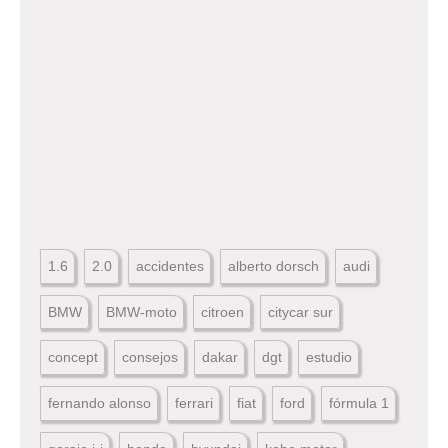
1.6
2.0
accidentes
alberto dorsch
audi
BMW
BMW-moto
citroen
citycar sur
concept
consejos
dakar
dgt
estudio
fernando alonso
ferrari
fiat
ford
fórmula 1