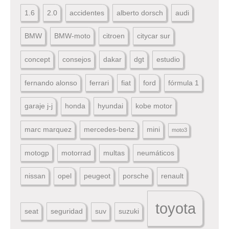
1.6
2.0
accidentes
alberto dorsch
audi
BMW
BMW-moto
citroen
citycar sur
concept
consejos
dakar
dgt
estudio
fernando alonso
ferrari
fiat
ford
fórmula 1
garaje j-j
honda
hyundai
kobe motor
marc marquez
mercedes-benz
mini
moto3
motogp
motorrad
multas
neumáticos
nissan
opel
peugeot
porsche
renault
toyota
seat
seguridad
suv
suzuki