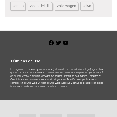
ventas
video del dia
volkswagen
volvo
Facebook
Twitter
YouTube
Términos de uso
Los siguientes términos y condiciones
(Política de privacidad,
Aviso legal)
rigen el uso
que le das a este sitio web y a cualquiera de los contenidos disponibles por o a través
de el, incluyendo cualquiera derivado del mismo. Podemos cambiar los Términos y
Condiciones, en cualquier momento sin ninguna notificación, sólo publicando los
cambios en el Sitio Web. Al usar el Sitio Web, aceptas y estás de acuerdo con estos
términos y condiciones en lo que se refiere a su uso.