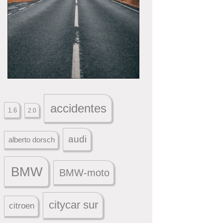
accidentes
1.6
2.0
audi
alberto dorsch
BMW
BMW-moto
citycar sur
citroen