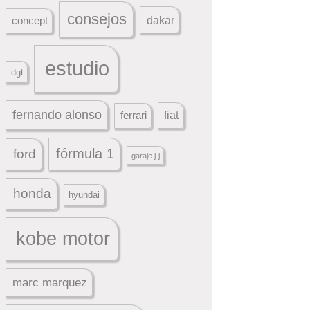
consejos
dakar
concept
estudio
dgt
fernando alonso
ferrari
fiat
fórmula 1
ford
garaje j-j
honda
hyundai
kobe motor
marc marquez