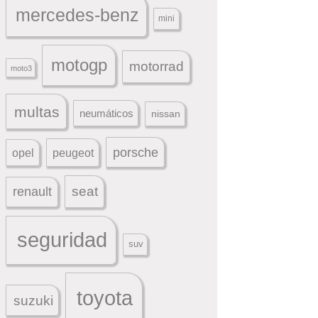
mercedes-benz
mini
motogp
motorrad
moto3
multas
neumáticos
nissan
porsche
peugeot
opel
seat
renault
seguridad
suv
toyota
suzuki