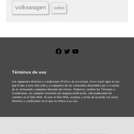
volkswagen
volvo
Facebook
Twitter
YouTube
Términos de uso
Los siguientes términos y condiciones
(Política de privacidad,
Aviso legal)
rigen el uso
que le das a este sitio web y a cualquiera de los contenidos disponibles por o a través
de el, incluyendo cualquiera derivado del mismo. Podemos cambiar los Términos y
Condiciones, en cualquier momento sin ninguna notificación, sólo publicando los
cambios en el Sitio Web. Al usar el Sitio Web, aceptas y estás de acuerdo con estos
términos y condiciones en lo que se refiere a su uso.