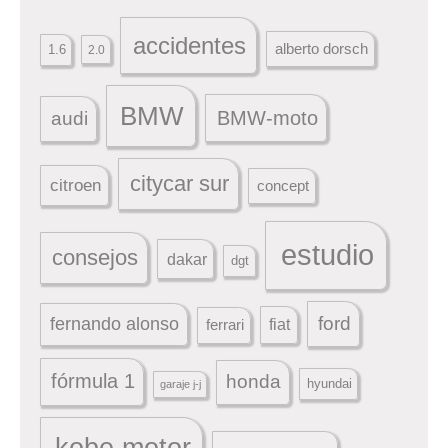
accidentes
alberto dorsch
1.6
2.0
BMW
BMW-moto
audi
citycar sur
citroen
concept
estudio
consejos
dakar
dgt
ford
fernando alonso
ferrari
fiat
fórmula 1
honda
hyundai
garaje j-j
kobe motor