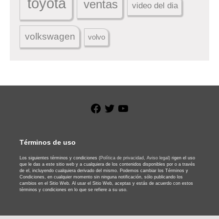
toyota
ventas
video del dia
volkswagen
volvo
Facebook
Twitter
YouTube
Términos de uso
Los siguientes términos y condiciones
(Política de privacidad,
Aviso legal)
rigen el uso
que le das a este sitio web y a cualquiera de los contenidos disponibles por o a través
de el, incluyendo cualquiera derivado del mismo. Podemos cambiar los Términos y
Condiciones, en cualquier momento sin ninguna notificación, sólo publicando los
cambios en el Sitio Web. Al usar el Sitio Web, aceptas y estás de acuerdo con estos
términos y condiciones en lo que se refiere a su uso.