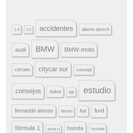
accidentes
alberto dorsch
1.6
2.0
BMW
BMW-moto
audi
citycar sur
citroen
concept
estudio
consejos
dakar
dgt
ford
fernando alonso
ferrari
fiat
fórmula 1
honda
hyundai
garaje j-j