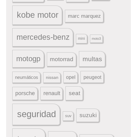
kobe motor
marc marquez
mercedes-benz
mini
moto3
motogp
multas
motorrad
peugeot
neumáticos
opel
nissan
seat
porsche
renault
seguridad
suzuki
suv