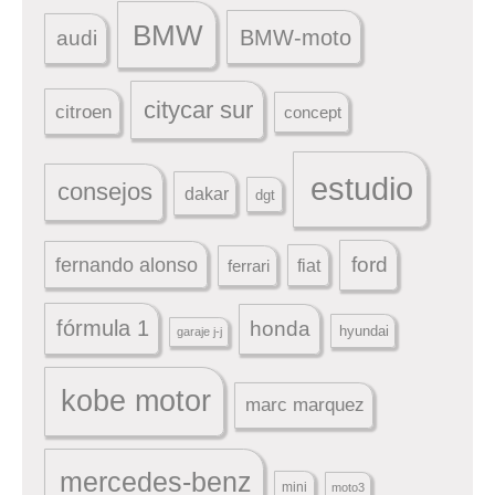
BMW
BMW-moto
audi
citycar sur
citroen
concept
estudio
consejos
dakar
dgt
ford
fernando alonso
ferrari
fiat
fórmula 1
honda
hyundai
garaje j-j
kobe motor
marc marquez
mercedes-benz
mini
moto3