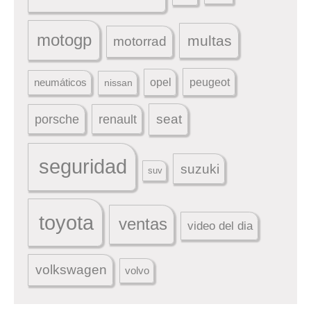
motogp
multas
motorrad
peugeot
neumáticos
opel
nissan
seat
porsche
renault
seguridad
suzuki
suv
toyota
ventas
video del dia
volkswagen
volvo