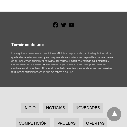
Facebook
Twitter
YouTube
Términos de uso
Los siguientes términos y condiciones
(Política de privacidad,
Aviso legal)
rigen el uso
que le das a este sitio web y a cualquiera de los contenidos disponibles por o a través
de el, incluyendo cualquiera derivado del mismo. Podemos cambiar los Términos y
Condiciones, en cualquier momento sin ninguna notificación, sólo publicando los
cambios en el Sitio Web. Al usar el Sitio Web, aceptas y estás de acuerdo con estos
términos y condiciones en lo que se refiere a su uso.
INICIO
NOTICIAS
NOVEDADES
COMPETICIÓN
PRUEBAS
OFERTAS