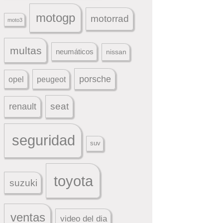
motogp
motorrad
moto3
multas
neumáticos
nissan
porsche
peugeot
opel
seat
renault
seguridad
suv
toyota
suzuki
ventas
video del dia