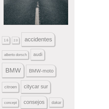
accidentes
1.6
2.0
audi
alberto dorsch
BMW
BMW-moto
citycar sur
citroen
consejos
dakar
concept