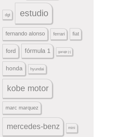
estudio
dgt
fernando alonso
ferrari
fiat
fórmula 1
ford
garaje j-j
honda
hyundai
kobe motor
marc marquez
mercedes-benz
mini