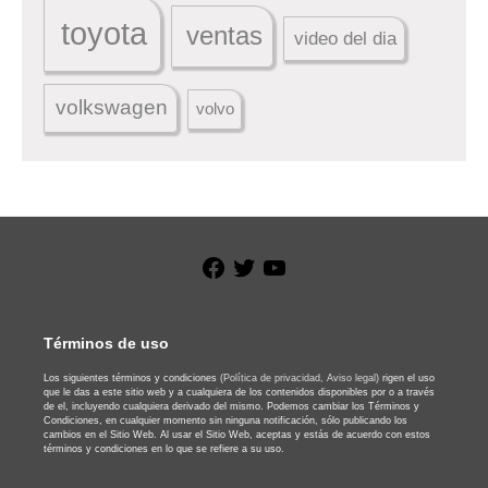
toyota
ventas
video del dia
volkswagen
volvo
Facebook
Twitter
YouTube
Términos de uso
Los siguientes términos y condiciones
(Política de privacidad,
Aviso legal)
rigen el uso
que le das a este sitio web y a cualquiera de los contenidos disponibles por o a través
de el, incluyendo cualquiera derivado del mismo. Podemos cambiar los Términos y
Condiciones, en cualquier momento sin ninguna notificación, sólo publicando los
cambios en el Sitio Web. Al usar el Sitio Web, aceptas y estás de acuerdo con estos
términos y condiciones en lo que se refiere a su uso.