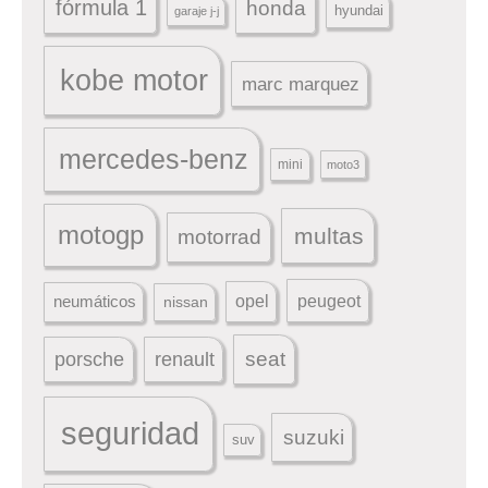
fórmula 1
honda
hyundai
garaje j-j
kobe motor
marc marquez
mercedes-benz
mini
moto3
motogp
multas
motorrad
peugeot
neumáticos
opel
nissan
seat
porsche
renault
seguridad
suzuki
suv