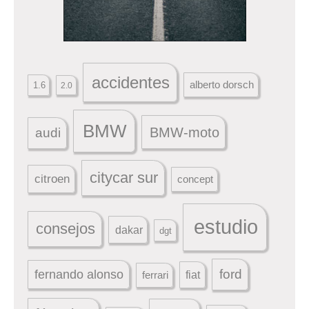
accidentes
alberto dorsch
1.6
2.0
BMW
BMW-moto
audi
citycar sur
citroen
concept
estudio
consejos
dakar
dgt
ford
fernando alonso
ferrari
fiat