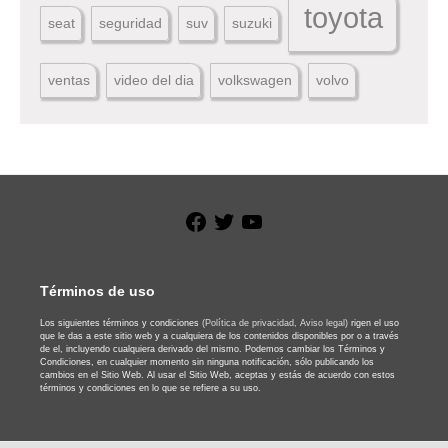
toyota
seat
seguridad
suv
suzuki
ventas
video del dia
volkswagen
volvo
Facebook
Twitter
YouTube
Términos de uso
Los siguientes términos y condiciones
(Política de privacidad,
Aviso legal)
rigen el uso
que le das a este sitio web y a cualquiera de los contenidos disponibles por o a través
de el, incluyendo cualquiera derivado del mismo. Podemos cambiar los Términos y
Condiciones, en cualquier momento sin ninguna notificación, sólo publicando los
cambios en el Sitio Web. Al usar el Sitio Web, aceptas y estás de acuerdo con estos
términos y condiciones en lo que se refiere a su uso.