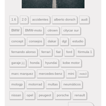
1.6
2.0
accidentes
alberto dorsch
audi
BMW
BMW-moto
citroen
citycar sur
concept
consejos
dakar
dgt
estudio
fernando alonso
ferrari
fiat
ford
fórmula 1
garaje j-j
honda
hyundai
kobe motor
marc marquez
mercedes-benz
mini
moto3
motogp
motorrad
multas
neumáticos
nissan
opel
peugeot
porsche
renault