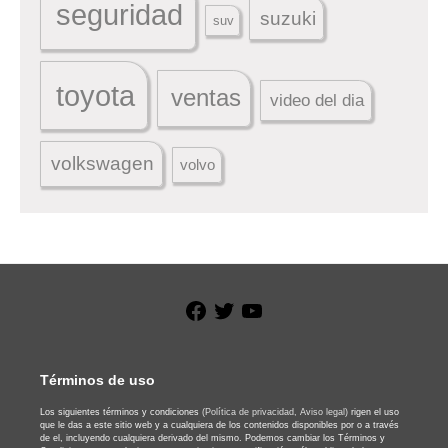
seguridad
suzuki
suv
toyota
ventas
video del dia
volkswagen
volvo
Facebook
Twitter
YouTube
Términos de uso
Los siguientes términos y condiciones
(Política de privacidad,
Aviso legal)
rigen el uso
que le das a este sitio web y a cualquiera de los contenidos disponibles por o a través
de el, incluyendo cualquiera derivado del mismo. Podemos cambiar los Términos y