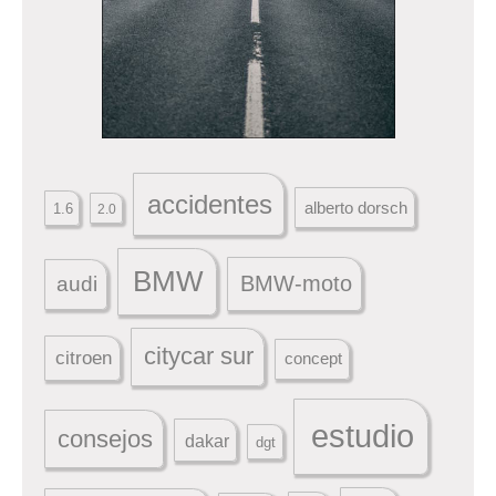
accidentes
alberto dorsch
1.6
2.0
BMW
BMW-moto
audi
citycar sur
citroen
concept
estudio
consejos
dakar
dgt