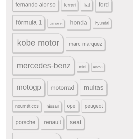
ford
fernando alonso
ferrari
fiat
fórmula 1
honda
hyundai
garaje j-j
kobe motor
marc marquez
mercedes-benz
mini
moto3
motogp
multas
motorrad
peugeot
neumáticos
opel
nissan
seat
porsche
renault