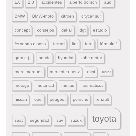
1.6
2.0
accidentes
alberto dorsch
audi
BMW
BMW-moto
citroen
citycar sur
concept
consejos
dakar
dgt
estudio
fernando alonso
ferrari
fiat
ford
fórmula 1
garaje j-j
honda
hyundai
kobe motor
marc marquez
mercedes-benz
mini
moto3
motogp
motorrad
multas
neumáticos
nissan
opel
peugeot
porsche
renault
toyota
seat
seguridad
suv
suzuki