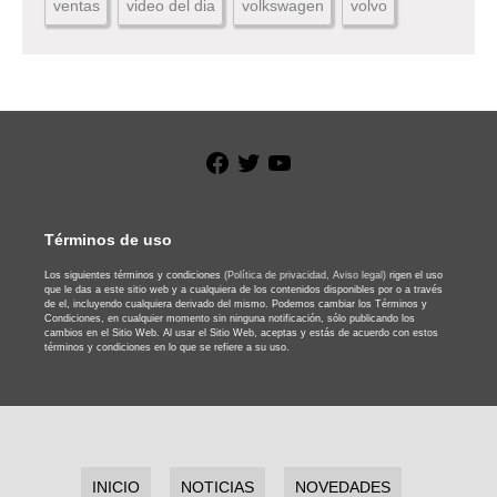
ventas
video del dia
volkswagen
volvo
Facebook
Twitter
YouTube
Términos de uso
Los siguientes términos y condiciones
(Política de privacidad,
Aviso legal)
rigen el uso
que le das a este sitio web y a cualquiera de los contenidos disponibles por o a través
de el, incluyendo cualquiera derivado del mismo. Podemos cambiar los Términos y
Condiciones, en cualquier momento sin ninguna notificación, sólo publicando los
cambios en el Sitio Web. Al usar el Sitio Web, aceptas y estás de acuerdo con estos
términos y condiciones en lo que se refiere a su uso.
INICIO
NOTICIAS
NOVEDADES