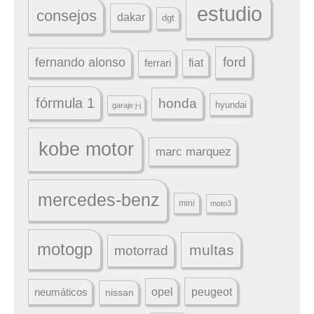
estudio
consejos
dakar
dgt
ford
fernando alonso
ferrari
fiat
fórmula 1
honda
hyundai
garaje j-j
kobe motor
marc marquez
mercedes-benz
mini
moto3
motogp
multas
motorrad
peugeot
neumáticos
opel
nissan