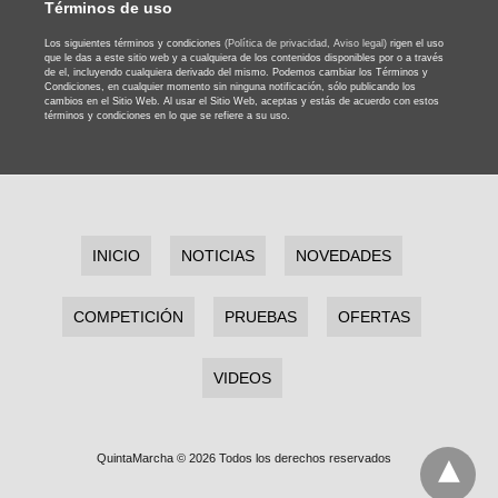
Términos de uso
Los siguientes términos y condiciones
(Política de privacidad,
Aviso legal)
rigen el uso
que le das a este sitio web y a cualquiera de los contenidos disponibles por o a través
de el, incluyendo cualquiera derivado del mismo. Podemos cambiar los Términos y
Condiciones, en cualquier momento sin ninguna notificación, sólo publicando los
cambios en el Sitio Web. Al usar el Sitio Web, aceptas y estás de acuerdo con estos
términos y condiciones en lo que se refiere a su uso.
INICIO
NOTICIAS
NOVEDADES
COMPETICIÓN
PRUEBAS
OFERTAS
VIDEOS
QuintaMarcha © 2026 Todos los derechos reservados