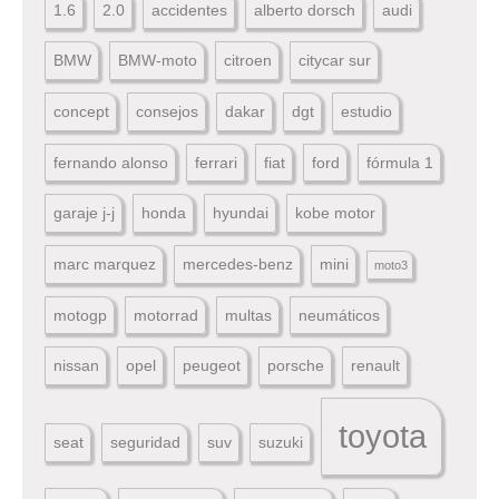
1.6
2.0
accidentes
alberto dorsch
audi
BMW
BMW-moto
citroen
citycar sur
concept
consejos
dakar
dgt
estudio
fernando alonso
ferrari
fiat
ford
fórmula 1
garaje j-j
honda
hyundai
kobe motor
marc marquez
mercedes-benz
mini
moto3
motogp
motorrad
multas
neumáticos
nissan
opel
peugeot
porsche
renault
toyota
seat
seguridad
suv
suzuki