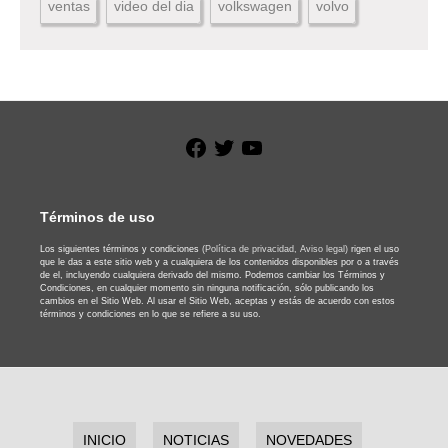
ventas
video del dia
volkswagen
volvo
Facebook
Twitter
YouTube
Términos de uso
Los siguientes términos y condiciones
(Política de privacidad,
Aviso legal)
rigen el uso
que le das a este sitio web y a cualquiera de los contenidos disponibles por o a través
de el, incluyendo cualquiera derivado del mismo. Podemos cambiar los Términos y
Condiciones, en cualquier momento sin ninguna notificación, sólo publicando los
cambios en el Sitio Web. Al usar el Sitio Web, aceptas y estás de acuerdo con estos
términos y condiciones en lo que se refiere a su uso.
INICIO
NOTICIAS
NOVEDADES