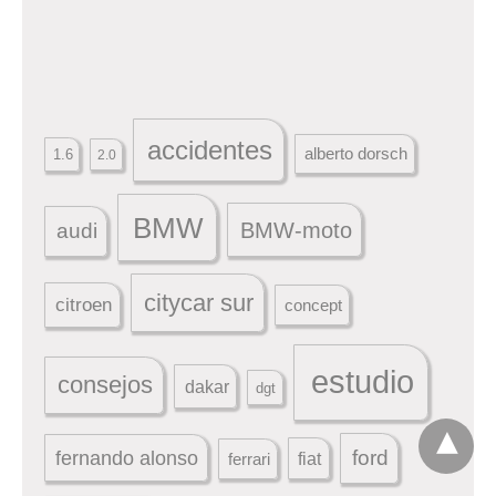
accidentes
alberto dorsch
1.6
2.0
BMW
BMW-moto
audi
citycar sur
citroen
concept
estudio
consejos
dakar
dgt
ford
fernando alonso
ferrari
fiat