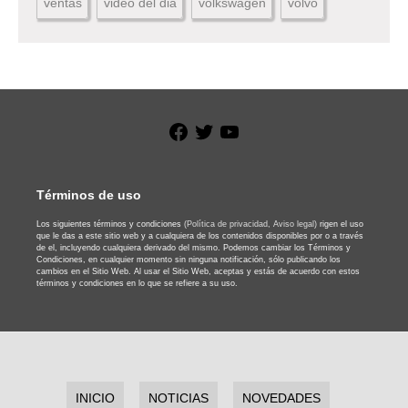
ventas
video del dia
volkswagen
volvo
Facebook
Twitter
YouTube
Términos de uso
Los siguientes términos y condiciones
(Política de privacidad,
Aviso legal)
rigen el uso
que le das a este sitio web y a cualquiera de los contenidos disponibles por o a través
de el, incluyendo cualquiera derivado del mismo. Podemos cambiar los Términos y
Condiciones, en cualquier momento sin ninguna notificación, sólo publicando los
cambios en el Sitio Web. Al usar el Sitio Web, aceptas y estás de acuerdo con estos
términos y condiciones en lo que se refiere a su uso.
INICIO
NOTICIAS
NOVEDADES