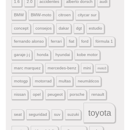
1.6
2.0
accidentes
alberto dorsch
audi
BMW
BMW-moto
citroen
citycar sur
concept
consejos
dakar
dgt
estudio
fernando alonso
ferrari
fiat
ford
fórmula 1
garaje j-j
honda
hyundai
kobe motor
marc marquez
mercedes-benz
mini
moto3
motogp
motorrad
multas
neumáticos
nissan
opel
peugeot
porsche
renault
toyota
seat
seguridad
suv
suzuki