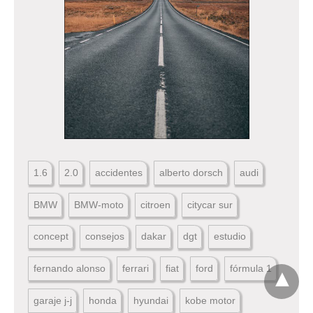
1.6
2.0
accidentes
alberto dorsch
audi
BMW
BMW-moto
citroen
citycar sur
concept
consejos
dakar
dgt
estudio
fernando alonso
ferrari
fiat
ford
fórmula 1
garaje j-j
honda
hyundai
kobe motor