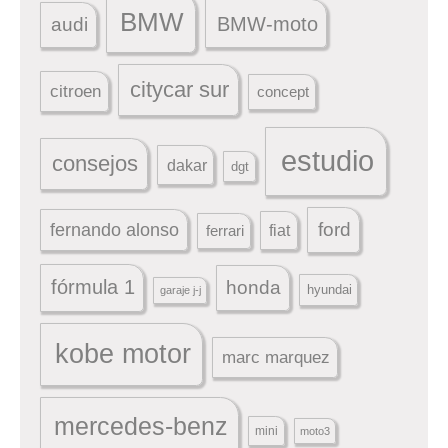
BMW
BMW-moto
audi
citycar sur
citroen
concept
estudio
consejos
dakar
dgt
ford
fernando alonso
ferrari
fiat
fórmula 1
honda
hyundai
garaje j-j
kobe motor
marc marquez
mercedes-benz
mini
moto3