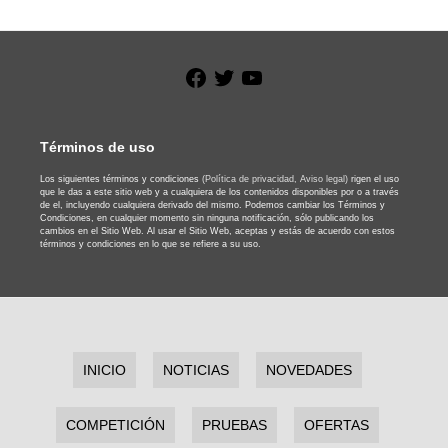
Facebook
Twitter
YouTube
Términos de uso
Los siguientes términos y condiciones
(Política de privacidad,
Aviso legal)
rigen el uso
que le das a este sitio web y a cualquiera de los contenidos disponibles por o a través
de el, incluyendo cualquiera derivado del mismo. Podemos cambiar los Términos y
Condiciones, en cualquier momento sin ninguna notificación, sólo publicando los
cambios en el Sitio Web. Al usar el Sitio Web, aceptas y estás de acuerdo con estos
términos y condiciones en lo que se refiere a su uso.
INICIO
NOTICIAS
NOVEDADES
COMPETICIÓN
PRUEBAS
OFERTAS