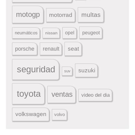
motogp
multas
motorrad
peugeot
neumáticos
opel
nissan
seat
porsche
renault
seguridad
suzuki
suv
toyota
ventas
video del dia
volkswagen
volvo