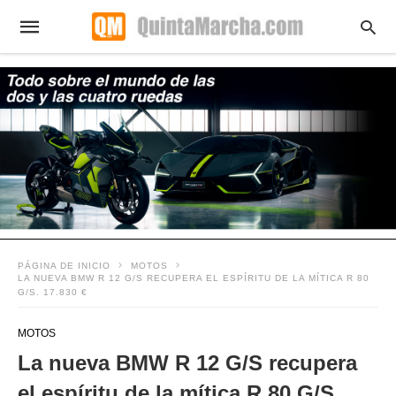
PÁGINA DE INICIO
MOTOS
LA NUEVA BMW R 12 G/S RECUPERA EL ESPÍRITU DE LA MÍTICA R 80
G/S. 17.830 €
MOTOS
La nueva BMW R 12 G/S recupera
el espíritu de la mítica R 80 G/S.