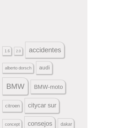
accidentes
1.6
2.0
audi
alberto dorsch
BMW
BMW-moto
citycar sur
citroen
consejos
dakar
concept