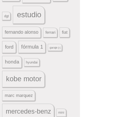
estudio
dgt
fernando alonso
ferrari
fiat
fórmula 1
ford
garaje j-j
honda
hyundai
kobe motor
marc marquez
mercedes-benz
mini