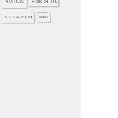
ventas
video del dia
volkswagen
volvo