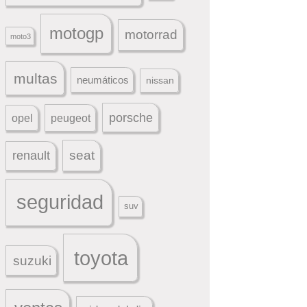
motogp
motorrad
moto3
multas
neumáticos
nissan
porsche
peugeot
opel
seat
renault
seguridad
suv
toyota
suzuki