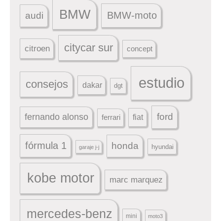
BMW
BMW-moto
audi
citycar sur
citroen
concept
estudio
consejos
dakar
dgt
ford
fernando alonso
ferrari
fiat
fórmula 1
honda
hyundai
garaje j-j
kobe motor
marc marquez
mercedes-benz
mini
moto3