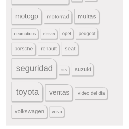
motogp
multas
motorrad
peugeot
neumáticos
opel
nissan
seat
porsche
renault
seguridad
suzuki
suv
toyota
ventas
video del dia
volkswagen
volvo