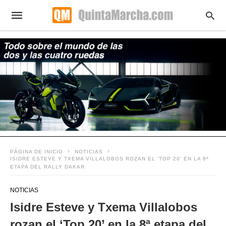
PÁGINA DE INICIO
NOTICIAS
ISIDRE ESTEVE Y TXEMA VILLALOBOS ROZAN EL ‘TOP 20’ EN LA 8ª
ETAPA DEL RALLY DAKAR
NOTICIAS
Isidre Esteve y Txema Villalobos
rozan el ‘Top 20’ en la 8ª etapa del