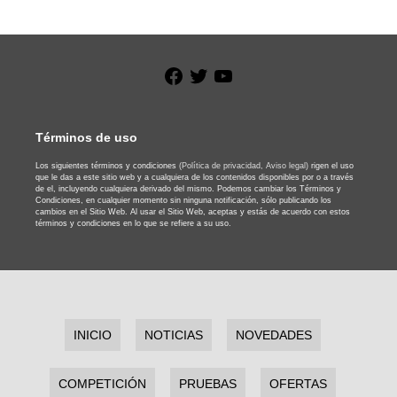
Facebook
Twitter
YouTube
Términos de uso
Los siguientes términos y condiciones
(Política de privacidad,
Aviso legal)
rigen el uso
que le das a este sitio web y a cualquiera de los contenidos disponibles por o a través
de el, incluyendo cualquiera derivado del mismo. Podemos cambiar los Términos y
Condiciones, en cualquier momento sin ninguna notificación, sólo publicando los
cambios en el Sitio Web. Al usar el Sitio Web, aceptas y estás de acuerdo con estos
términos y condiciones en lo que se refiere a su uso.
INICIO
NOTICIAS
NOVEDADES
COMPETICIÓN
PRUEBAS
OFERTAS