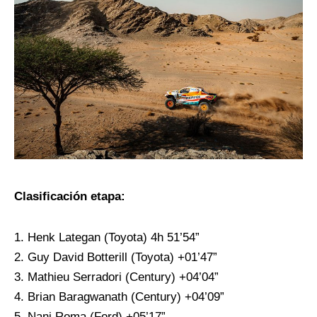
Clasificación etapa:
1. Henk Lategan (Toyota) 4h 51’54”
2. Guy David Botterill (Toyota) +01’47”
3. Mathieu Serradori (Century) +04’04”
4. Brian Baragwanath (Century) +04’09”
5. Nani Roma (Ford) +05’17”