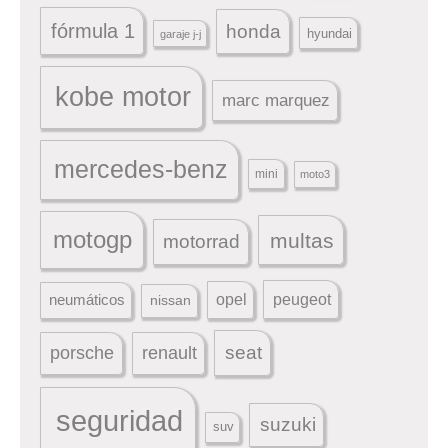
fórmula 1
honda
hyundai
garaje j-j
kobe motor
marc marquez
mercedes-benz
mini
moto3
motogp
multas
motorrad
peugeot
neumáticos
opel
nissan
seat
porsche
renault
seguridad
suzuki
suv