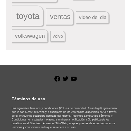
toyota
ventas
video del dia
volkswagen
volvo
Facebook
Twitter
YouTube
Términos de uso
Los siguientes términos y condiciones
(Política de privacidad,
Aviso legal)
rigen el uso
que le das a este sitio web y a cualquiera de los contenidos disponibles por o a través
de el, incluyendo cualquiera derivado del mismo. Podemos cambiar los Términos y
Condiciones, en cualquier momento sin ninguna notificación, sólo publicando los
cambios en el Sitio Web. Al usar el Sitio Web, aceptas y estás de acuerdo con estos
términos y condiciones en lo que se refiere a su uso.