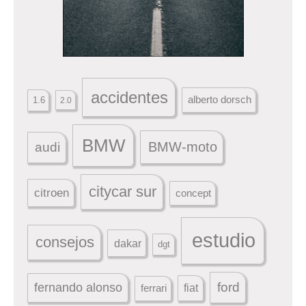
accidentes
alberto dorsch
1.6
2.0
BMW
BMW-moto
audi
citycar sur
citroen
concept
estudio
consejos
dakar
dgt
ford
fernando alonso
ferrari
fiat