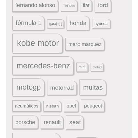
ford
fernando alonso
ferrari
fiat
fórmula 1
honda
hyundai
garaje j-j
kobe motor
marc marquez
mercedes-benz
mini
moto3
motogp
multas
motorrad
peugeot
neumáticos
opel
nissan
seat
porsche
renault