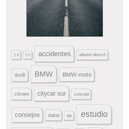
accidentes
alberto dorsch
1.6
2.0
BMW
BMW-moto
audi
citycar sur
citroen
concept
estudio
consejos
dakar
dgt