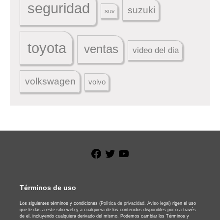
seguridad
suzuki
suv
toyota
ventas
video del dia
volkswagen
volvo
Facebook
Twitter
YouTube
Términos de uso
Los siguientes términos y condiciones
(Política de privacidad,
Aviso legal)
rigen el uso
que le das a este sitio web y a cualquiera de los contenidos disponibles por o a través
de el, incluyendo cualquiera derivado del mismo. Podemos cambiar los Términos y