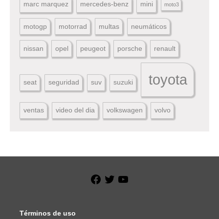
marc marquez
mercedes-benz
mini
moto3
motogp
motorrad
multas
neumáticos
nissan
opel
peugeot
porsche
renault
toyota
seat
seguridad
suv
suzuki
ventas
video del dia
volkswagen
volvo
Facebook
Twitter
YouTube
Términos de uso