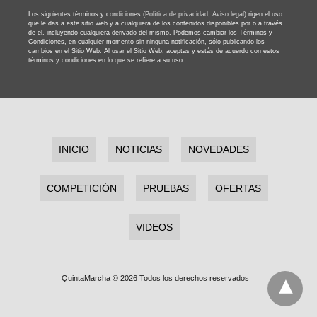
Los siguientes términos y condiciones
(Política de privacidad,
Aviso legal)
rigen el uso
que le das a este sitio web y a cualquiera de los contenidos disponibles por o a través
de el, incluyendo cualquiera derivado del mismo. Podemos cambiar los Términos y
Condiciones, en cualquier momento sin ninguna notificación, sólo publicando los
cambios en el Sitio Web. Al usar el Sitio Web, aceptas y estás de acuerdo con estos
términos y condiciones en lo que se refiere a su uso.
INICIO
NOTICIAS
NOVEDADES
COMPETICIÓN
PRUEBAS
OFERTAS
VIDEOS
QuintaMarcha © 2026 Todos los derechos reservados