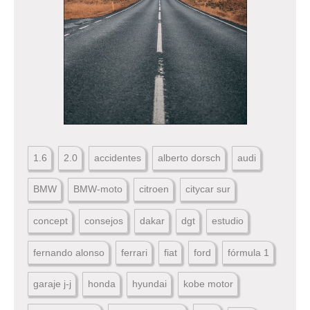
1.6
2.0
accidentes
alberto dorsch
audi
BMW
BMW-moto
citroen
citycar sur
concept
consejos
dakar
dgt
estudio
fernando alonso
ferrari
fiat
ford
fórmula 1
garaje j-j
honda
hyundai
kobe motor