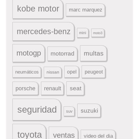
kobe motor
marc marquez
mercedes-benz
mini
moto3
motogp
multas
motorrad
peugeot
neumáticos
opel
nissan
seat
porsche
renault
seguridad
suzuki
suv
toyota
ventas
video del dia