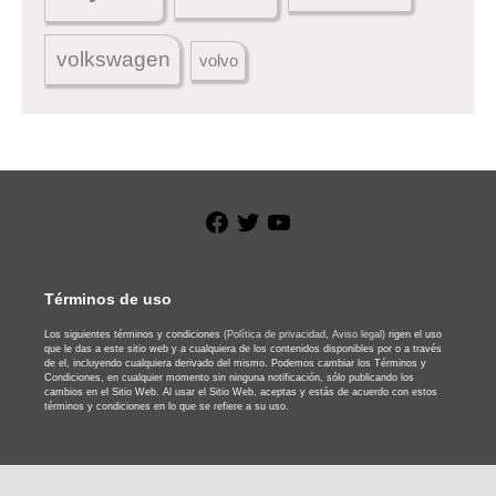
volkswagen
volvo
Facebook
Twitter
YouTube
Términos de uso
Los siguientes términos y condiciones
(Política de privacidad,
Aviso legal)
rigen el uso
que le das a este sitio web y a cualquiera de los contenidos disponibles por o a través
de el, incluyendo cualquiera derivado del mismo. Podemos cambiar los Términos y
Condiciones, en cualquier momento sin ninguna notificación, sólo publicando los
cambios en el Sitio Web. Al usar el Sitio Web, aceptas y estás de acuerdo con estos
términos y condiciones en lo que se refiere a su uso.