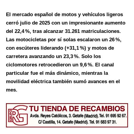
El mercado español de motos y vehículos ligeros
cerró julio de 2025 con un impresionante aumento
del 22,4
%, tras alcanzar 31.261 matriculaciones.
Las motocicletas por s
í solas escalaron un 26
%,
con esc
úteres liderando (+31,1
%) y motos de
carretera avanzando un 23,3
%. Solo los
ciclomotores retrocedieron un 9,6
%. El canal
particular fue el m
ás din
ámico, mientras la
movilidad el
éctrica tambi
én sum
ó avances en el
mes.