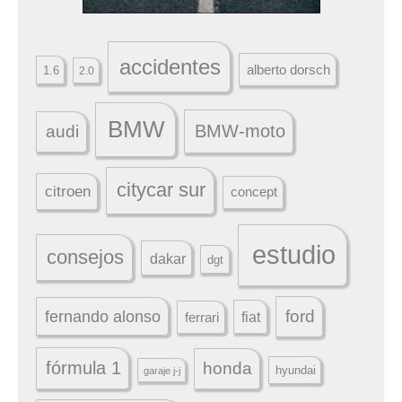
accidentes
alberto dorsch
1.6
2.0
BMW
BMW-moto
audi
citycar sur
citroen
concept
estudio
consejos
dakar
dgt
ford
fernando alonso
ferrari
fiat
fórmula 1
honda
hyundai
garaje j-j