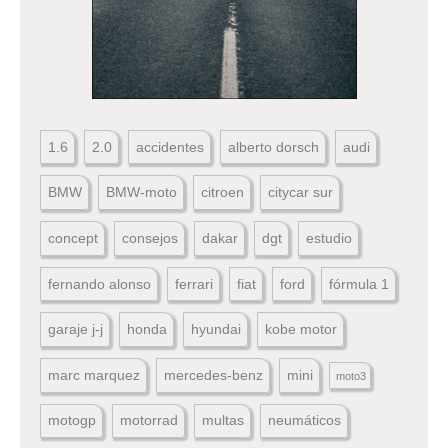
1.6
2.0
accidentes
alberto dorsch
audi
BMW
BMW-moto
citroen
citycar sur
concept
consejos
dakar
dgt
estudio
fernando alonso
ferrari
fiat
ford
fórmula 1
garaje j-j
honda
hyundai
kobe motor
marc marquez
mercedes-benz
mini
moto3
motogp
motorrad
multas
neumáticos