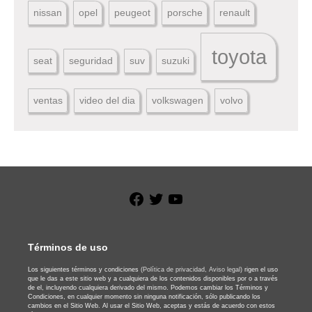
nissan
opel
peugeot
porsche
renault
toyota
seat
seguridad
suv
suzuki
ventas
video del dia
volkswagen
volvo
Facebook
Twitter
YouTube
Términos de uso
Los siguientes términos y condiciones
(Política de privacidad,
Aviso legal)
rigen el uso
que le das a este sitio web y a cualquiera de los contenidos disponibles por o a través
de el, incluyendo cualquiera derivado del mismo. Podemos cambiar los Términos y
Condiciones, en cualquier momento sin ninguna notificación, sólo publicando los
cambios en el Sitio Web. Al usar el Sitio Web, aceptas y estás de acuerdo con estos