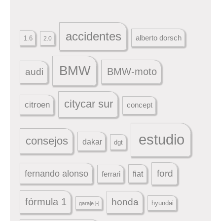
accidentes
alberto dorsch
1.6
2.0
BMW
BMW-moto
audi
citycar sur
citroen
concept
estudio
consejos
dakar
dgt
ford
fernando alonso
ferrari
fiat
fórmula 1
honda
hyundai
garaje j-j