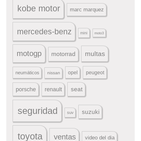
kobe motor
marc marquez
mercedes-benz
mini
moto3
motogp
multas
motorrad
peugeot
neumáticos
opel
nissan
seat
porsche
renault
seguridad
suzuki
suv
toyota
ventas
video del dia