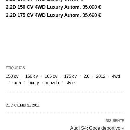
2.2D 150 CV 4WD Luxury Autom.
35.090 €
2.2D 175 CV 4WD Luxury Autom.
35.690 €
ETIQUETAS:
150 cv
160 cv
165 cv
175 cv
2.0
2012
4wd
cx-5
luxury
mazda
style
21 DICIEMBRE, 2011
SIGUIENTE
Audi S4: Goce deportivo »