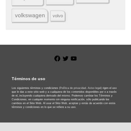
volkswagen
volvo
Facebook
Twitter
YouTube
Términos de uso
Los siguientes términos y condiciones
(Política de privacidad,
Aviso legal)
rigen el uso
que le das a este sitio web y a cualquiera de los contenidos disponibles por o a través
de el, incluyendo cualquiera derivado del mismo. Podemos cambiar los Términos y
Condiciones, en cualquier momento sin ninguna notificación, sólo publicando los
cambios en el Sitio Web. Al usar el Sitio Web, aceptas y estás de acuerdo con estos
términos y condiciones en lo que se refiere a su uso.