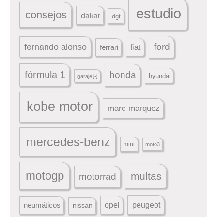
estudio
consejos
dakar
dgt
ford
fernando alonso
ferrari
fiat
fórmula 1
honda
hyundai
garaje j-j
kobe motor
marc marquez
mercedes-benz
mini
moto3
motogp
multas
motorrad
peugeot
neumáticos
opel
nissan