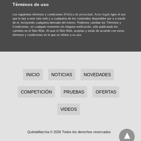
Términos de uso
Los siguientes términos y condiciones
(Política de privacidad,
Aviso legal)
rigen el uso
que le das a este sitio web y a cualquiera de los contenidos disponibles por o a través
de el, incluyendo cualquiera derivado del mismo. Podemos cambiar los Términos y
Condiciones, en cualquier momento sin ninguna notificación, sólo publicando los
cambios en el Sitio Web. Al usar el Sitio Web, aceptas y estás de acuerdo con estos
términos y condiciones en lo que se refiere a su uso.
INICIO
NOTICIAS
NOVEDADES
COMPETICIÓN
PRUEBAS
OFERTAS
VIDEOS
QuintaMarcha © 2026 Todos los derechos reservados